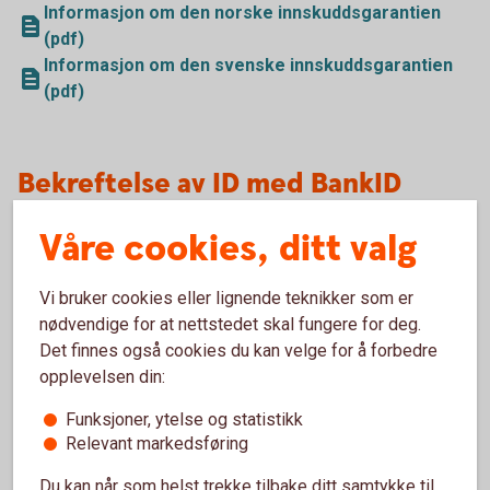
Informasjon om den norske innskuddsgarantien
(pdf)
Informasjon om den svenske innskuddsgarantien
(pdf)
Bekreftelse av ID med BankID
Bekreft ID
Våre cookies, ditt valg
Vi bruker cookies eller lignende teknikker som er
Open Banking
nødvendige for at nettstedet skal fungere for deg.
Det finnes også cookies du kan velge for å forbedre
Som utvikler kan du utforske våre APIer eller bruke vår
opplevelsen din:
Sandbox.
Funksjoner, ytelse og statistikk
Relevant markedsføring
Open Banking
Du kan når som helst trekke tilbake ditt samtykke til